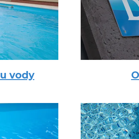
vu vody
O