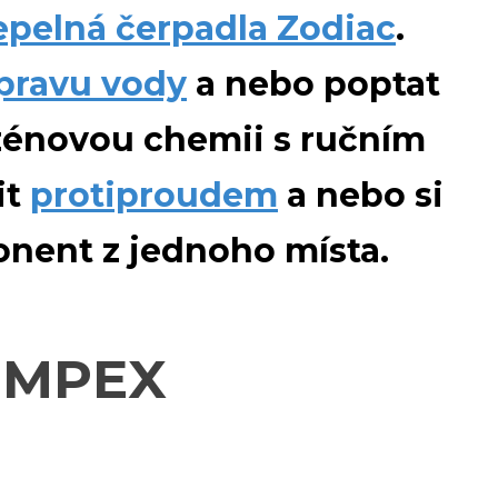
tepelná čerpadla Zodiac
.
úpravu vody
a nebo poptat
zénovou chemii s ručním
it
protiproudem
a nebo si
nent z jednoho místa
.
DIMPEX