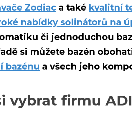
avače Zodiac
a také
kvalitní 
roké nabídky
solinátorů na 
tomatiku či jednoduchou ba
řadě si můžete bazén obohat
í bazénu
a všech jeho kompo
si vybrat firmu A