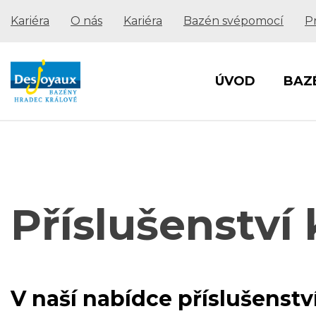
Kariéra
O nás
Kariéra
Bazén svépomocí
P
ÚVOD
BAZ
Příslušenstv
V naší nabídce příslušenst