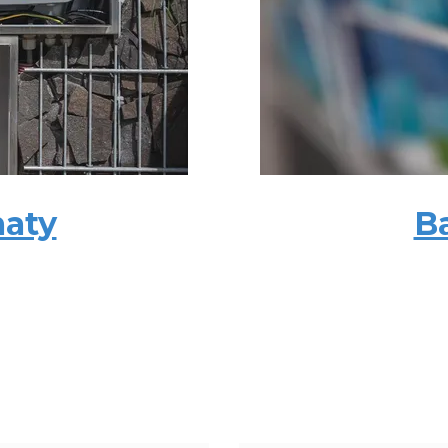
maty
B