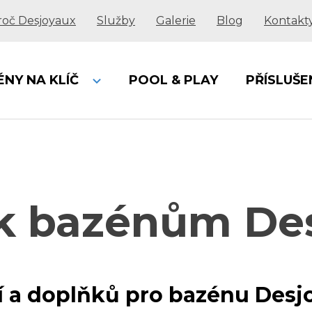
roč Desjoyaux
Služby
Galerie
Blog
Kontakt
ÉNY NA KLÍČ
POOL & PLAY
PŘÍSLUŠE
í k bazénům De
ví a doplňků pro bazénu Desj