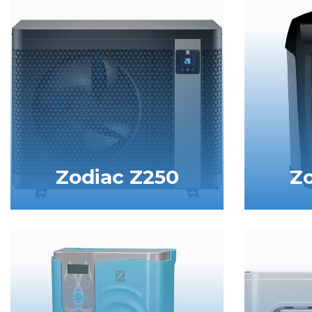
Zodiac Z250
Zo