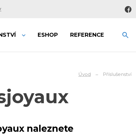
y
NSTVÍ
ESHOP
REFERENCE
Úvod
Příslušenství
sjoyaux
oyaux naleznete