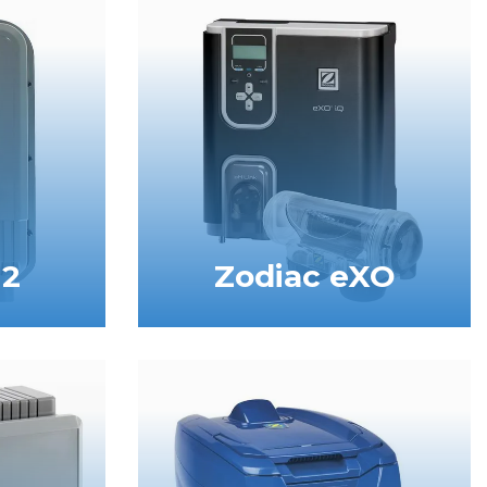
i2
Zodiac eXO