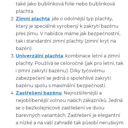
také jako bublinková folie nebo bublinková
plachta.
Zimní plachta
: jde o odolnější typ plachty,
který je speciálně vyrobený k zakrytí bazénu
přes zimu. V nabídce máme jak bezpečnostní,
tak i standardní zimní plachty (zimní kryt na
bazén).
Univerzální plachta
: kombinace letní a zimní
plachty. Používá se celoročně (jak pro letní, tak
i zimní zakrytí bazénu). Díky tyčovému
zabezpečení se jedná o spolehlivé zakrytí
bazénu spolu s maximální bezpečností.
Zastřešení bazénu
: Nejrozšířenější a
nejoblíbenější volnou našich zákazníků. Jedná
se o bezkolejnicové zastřešení ve dvou
barevných variantách. Zastřešení je elegantní
a nízké a na vaší zahradě tak působí nerušivým