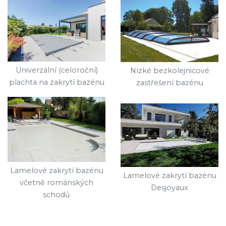
Univerzální (celoroční)
Nízké bezkolejnicové
plachta na zakrytí bazénu
zastřešení bazénu
Lamelové zakrytí bazénu
Lamelové zakrytí bazénu
včetně románských
Desjoyaux
schodů