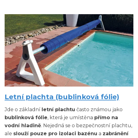
Letní plachta (bublinková fólie)
Jde o základní
letní plachtu
často známou jako
bublinková fólie
, která je umístěna
přímo na
vodní hladině
. Nejedná se o bezpečnostní plachtu,
ale
slouží pouze pro izolaci bazénu
a
zabránění