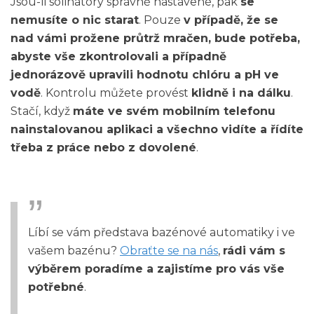
Jsou-li solinátory správně nastavené, pak
se
nemusíte o nic starat
. Pouze
v případě, že se
nad vámi prožene průtrž mračen, bude potřeba,
abyste vše zkontrolovali a případně
jednorázově upravili hodnotu chlóru a pH ve
vodě
. Kontrolu můžete provést
klidně i na dálku
.
Stačí, když
máte ve svém mobilním telefonu
nainstalovanou aplikaci a všechno vidíte a řídíte
třeba z práce nebo z dovolené
.
Líbí se vám představa bazénové automatiky i ve
vašem bazénu?
Obraťte se na nás
,
rádi vám s
výběrem poradíme a zajistíme pro vás vše
potřebné
.