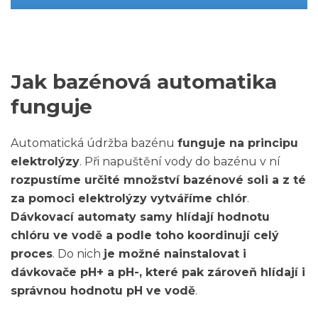
Jak bazénová automatika
funguje
Automatická údržba bazénu
funguje na principu
elektrolýzy
. Při napuštění vody do bazénu v ní
rozpustíme určité množství bazénové soli a z té
za pomoci elektrolýzy vytváříme chlór
.
Dávkovací automaty samy hlídají hodnotu
chlóru ve vodě a podle toho koordinují celý
proces
. Do nich
je možné nainstalovat i
dávkovače pH+ a pH-, které pak zároveň hlídají i
správnou hodnotu pH ve vodě
.