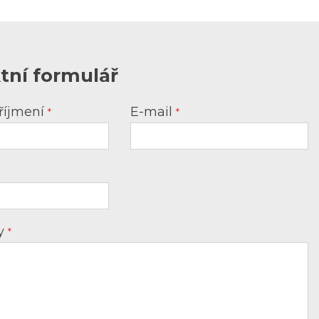
tní formulář
říjmení
E-mail
*
*
vy
*