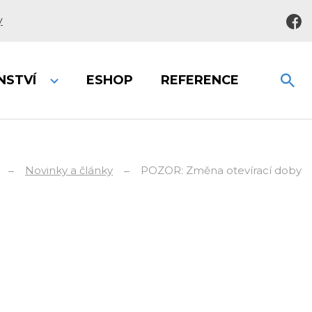
y
NSTVÍ
ESHOP
REFERENCE
Novinky a články
POZOR: Změna otevírací doby