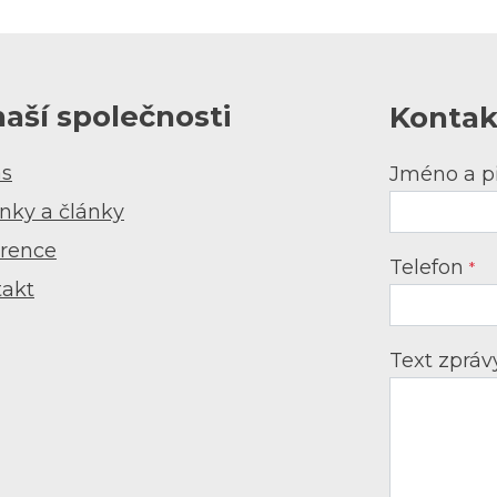
naší společnosti
Kontak
ás
Jméno a p
nky a články
rence
Telefon
*
takt
Text zprá