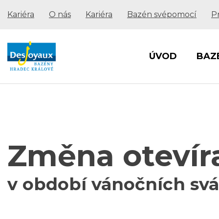
Kariéra
O nás
Kariéra
Bazén svépomocí
P
ÚVOD
BAZ
Změna otevír
v období vánočních sv