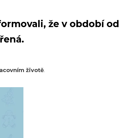
formovali, že
v období od
vřená
.
racovním životě
.