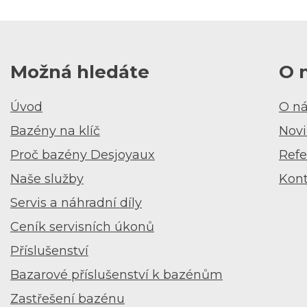
Možná hledáte
O 
Úvod
O n
Bazény na klíč
Novi
Proč bazény Desjoyaux
Refe
Naše služby
Kon
Servis a náhradní díly
Ceník servisních úkonů
Příslušenství
Bazarové příslušenství k bazénům
Zastřešení bazénu