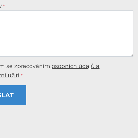
vy
*
m se zpracováním
osobních údajů a
i užití
*
SLAT