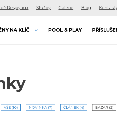
roč Desjoyaux
Služby
Galerie
Blog
Kontakt
ÉNY NA KLÍČ
POOL & PLAY
PŘÍSLUŠE
nky
VŠE
(10)
NOVINKA
(7)
ČLÁNEK
(4)
BAZAR
(2)