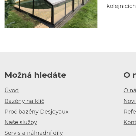
kolejnicích
Možná hledáte
O 
Úvod
O n
Bazény na klíč
Novi
Proč bazény Desjoyaux
Refe
Naše služby
Kon
Servis a náhradní díly