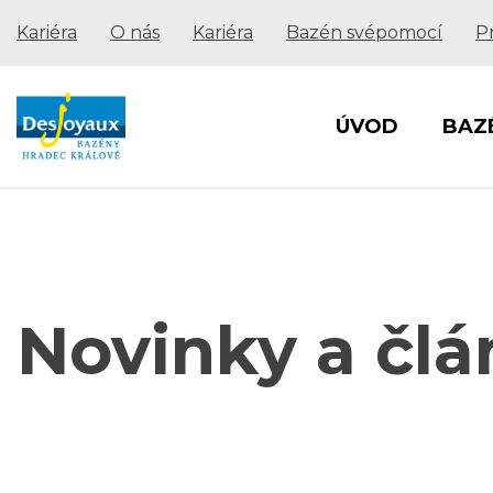
Kariéra
O nás
Kariéra
Bazén svépomocí
P
ÚVOD
BAZ
Novinky a člá