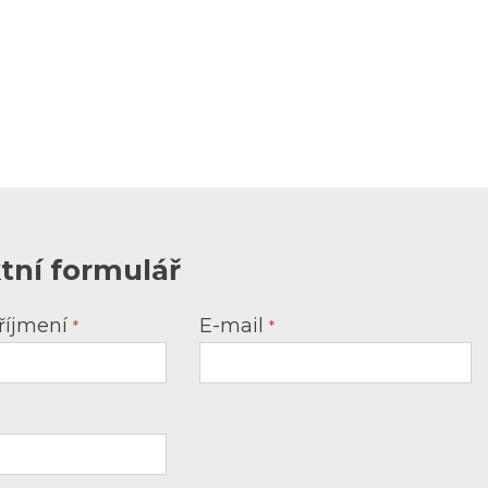
tní formulář
říjmení
E-mail
*
*