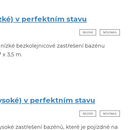
zké) v perfektním stavu
BAZAR
NOVINKA
nízké bezkolejnicové zastřešení bazénu
 x 3,5 m.
soké) v perfektním stavu
BAZAR
NOVINKA
soké zastřešení bazénů, které je pojízdné na